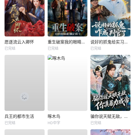
愿逐流云入卿怀
重生破案我的眼睛能锁定凶手
说好的抓鬼给实习证明，咋成判官了
已完结
已完结
已完结
兵王的都市生活
啄木鸟
骗你说天赋无敌，你真暴力成帝
已完结
HD中字
已完结