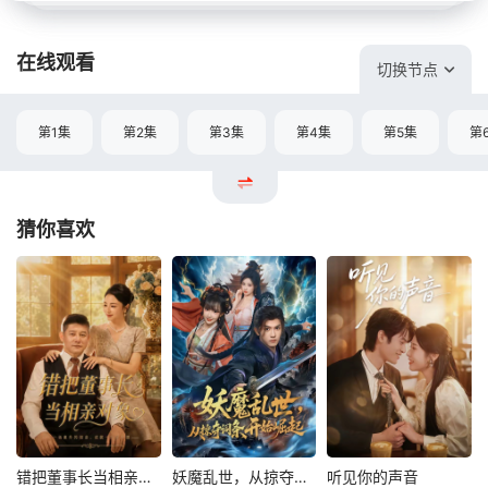
在线观看
切换节点
第1集
第2集
第3集
第4集
第5集
第
猜你喜欢
错把董事长当相亲对象
妖魔乱世，从掠夺词条开始崛起
听见你的声音