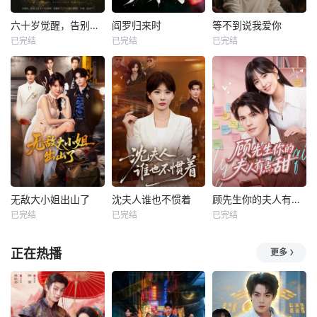
六十岁觉醒，告别三十九载烂婚姻
阎罗归来时
等不到说我爱你
已完结
已完结
已完结
无敌大小姐出山了
沈夫人谁也不惯着
顾先生你的夫人有点甜
已完结
已完结
已完结
正在热播
更多