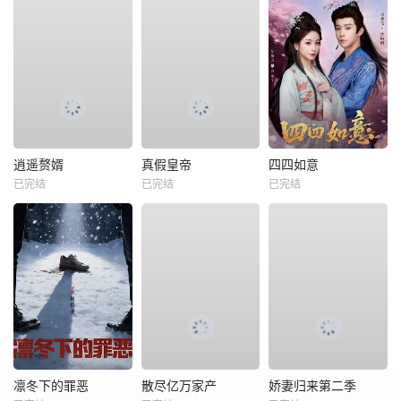
逍遥赘婿
真假皇帝
四四如意
已完结
已完结
已完结
凛冬下的罪恶
散尽亿万家产
娇妻归来第二季