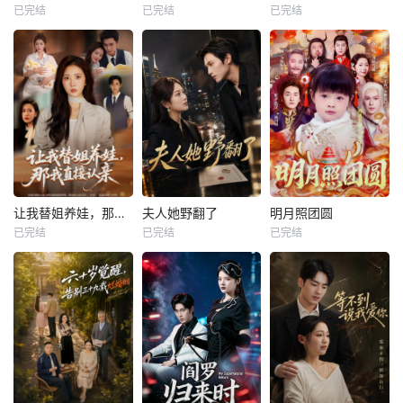
已完结
已完结
已完结
让我替姐养娃，那我直接认亲
夫人她野翻了
明月照团圆
已完结
已完结
已完结