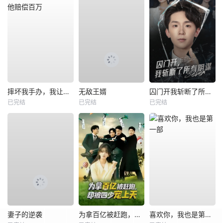
摔坏我手办，我让他赔偿百万
无敌王婿
囚门开我斩断了所有阴谋
已完结
已完结
已完结
妻子的逆袭
为拿百亿被赶跑，却被四少宠上天
喜欢你，我也是第一部