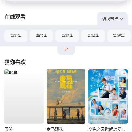
在线观看
切换节点
第01集
第02集
第03集
第04集
第05集
猜你喜欢
眼眸
走马观花
夏色之云掀起恋爱与风暴