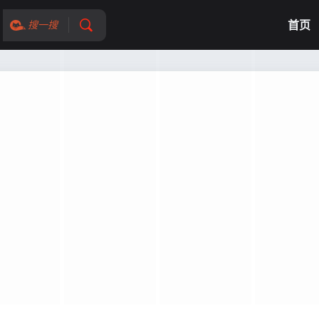
首页
搜一搜