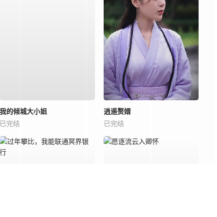
我的倾城大小姐
逍遥赘婿
已完结
已完结