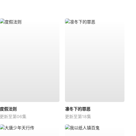
度假法则
凛冬下的罪恶
更新至第06集
更新至第18集