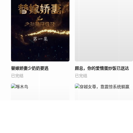
替嫁娇妻少奶奶要逃
顾总，你的爱情蛋炒饭已送达
已完结
已完结