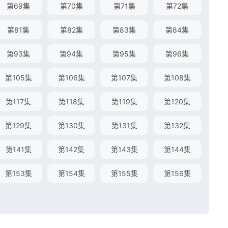
第69集
第70集
第71集
第72集
第81集
第82集
第83集
第84集
第93集
第94集
第95集
第96集
第105集
第106集
第107集
第108集
第117集
第118集
第119集
第120集
第129集
第130集
第131集
第132集
第141集
第142集
第143集
第144集
第153集
第154集
第155集
第156集