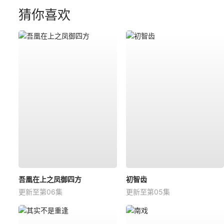
猜你喜欢
吾凰在上之凤御四方
初智齿
更新至第06集
更新至第05集