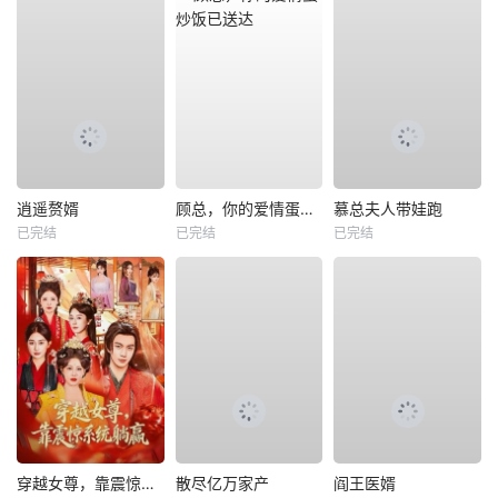
逍遥赘婿
顾总，你的爱情蛋炒饭已送达
慕总夫人带娃跑
已完结
已完结
已完结
穿越女尊，靠震惊系统躺赢
散尽亿万家产
阎王医婿