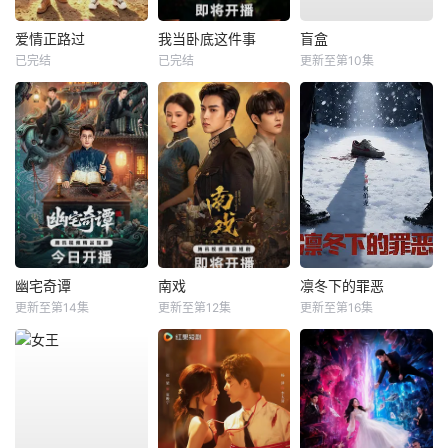
爱情正路过
我当卧底这件事
盲盒
已完结
已完结
更新至第10集
幽宅奇谭
南戏
凛冬下的罪恶
更新至第14集
更新至第12集
更新至第16集