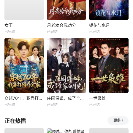
女王
月老劝合我劝分
镜花与水月
已完结
已完结
已完结
穿越70年，我靠打猎养全家
庄园保姆，成了全家白月光
一世枭雄
已完结
已完结
已完结
正在热播
更多