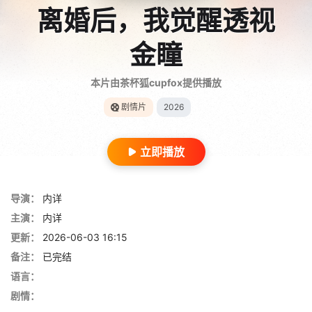
离婚后，我觉醒透视
金瞳
本片由茶杯狐cupfox提供播放
剧情片
2026
立即播放
导演：
内详
主演：
内详
更新：
2026-06-03 16:15
备注：
已完结
语言：
剧情：