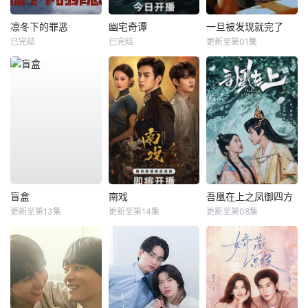
凛冬下的罪恶
幽宅奇谭
一旦被发现就完了
已完结
已完结
更新至第01集
盲盒
南戏
吾凰在上之凤御四方
更新至第13集
更新至第14集
更新至第08集