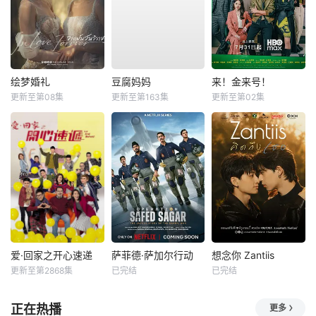
绘梦婚礼
豆腐妈妈
来！金来号！
更新至第08集
更新至第163集
更新至第02集
爱·回家之开心速递
萨菲德·萨加尔行动
想念你 Zantiis
更新至第2868集
已完结
已完结
正在热播
更多