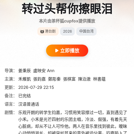
转过头帮你擦眼泪
本片由茶杯狐cupfox提供播放
港台剧
2026
中国台湾
立即播放
导演：
姜秉辰
盧映安 Ann
主演：
禾雁凱
張鈞嘉
鄭彫秦
張棋富
陳泊澈
林書蘊
更新：
2026-07-29 22:15
备注：
已完结
语言：
汉语普通话
剧情：
乐观开朗的转学生钧嘉，习惯用笑容撑过一切，直到遇见了
小禾。小禾是光芒四射的乐团主唱，冷淡、倔强，有着先天
心脏病，却从不让人可怜他。两人在音乐里找到彼此，暧昧
心动悄悄滋长，却被突如其来的意外被迫分离。钧嘉陷入了