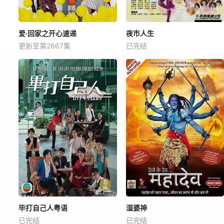
爱·回家之开心速递
夜市人生
更新至第2867集
已完结
毕打自己人粤语
湿婆神
已完结
已完结