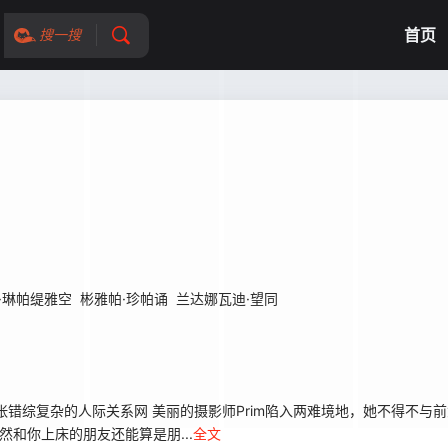
首页
搜一搜
·琳帕缇雅空
彬雅帕·珍帕诵
兰达娜瓦迪·望同
复杂的人际关系网 美丽的摄影师Prim陷入两难境地，她不得不与前女友B
然和你上床的朋友还能算是朋...
全文