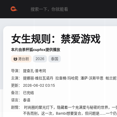
女生规则：禁爱游戏
本片由茶杯狐cupfox提供播放
港台剧
2026
泰国
导演：
提查孔·普考同
主演：
提娜丽·维拉瓦诺丹
拉查楠·玛哈菀
潘萨·沃斯毕恩
帕兰妮
更新：
2026-06-02 03:15
备注：
已完结
语言：
泰语
剧情：
时尚圈的聚光灯下，隐藏着一个充满爱与秘密的世界，一张错综
不告而别，这一次，Bambi想要复合，但问题是……一个仍