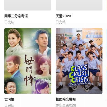
同事三分亲粤语
天道2023
已完结
已完结
世间情
校园暗恋警报
已完结
更新至第02集